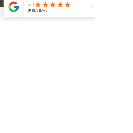
*
Email
חברה
הודעה
אני מאשר.ת לקבל הודעות 
מדורית תירוש מעת לעת
קראתי והבנתי את 
מדיניות 
הפרטיות/תקנון  
באתר
*
שליחה