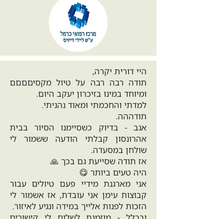
היי דורית יקרה,
תודה רבה רבה על טיול מקסיםםםם
ומיוחד במינו בזיכרון יעקב היום.
למדתי והחכמתי ומאוד נהניתי.
תודההה.
אגב - בדיוק כשסיימנו הסיור בבית
אהרונסון קבלתי הודעה ששמור לי
שולחן במסעדה.
אז תודה שסייעת גם בכך 🙏
היה טעים ביותר 😋
אני מארגנת מידיי פעם טיולים עבור
קבוצות עימן אני עובדת, אז אשמור לי
הזכות לפנות אלייך במידה ונגיע לאיזור.
ובכלל - מוזמנת לשלוח לי קישורים